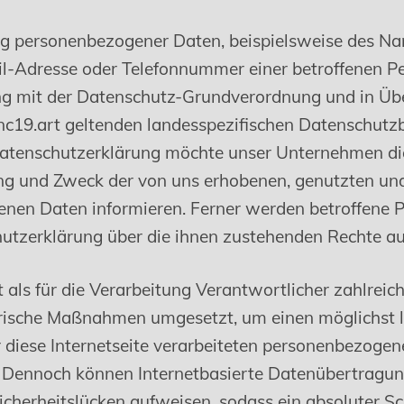
ng personenbezogener Daten, beispielsweise des Na
il-Adresse oder Telefonnummer einer betroffenen Pe
ang mit der Datenschutz-Grundverordnung und in Ü
e nc19.art geltenden landesspezifischen Datenschut
Datenschutzerklärung möchte unser Unternehmen die
ng und Zweck der von uns erhobenen, genutzten und
nen Daten informieren. Ferner werden betroffene P
utzerklärung über die ihnen zustehenden Rechte au
t als für die Verarbeitung Verantwortlicher zahlreic
rische Maßnahmen umgesetzt, um einen möglichst 
 diese Internetseite verarbeiteten personenbezoge
n. Dennoch können Internetbasierte Datenübertragu
icherheitslücken aufweisen, sodass ein absoluter Sc