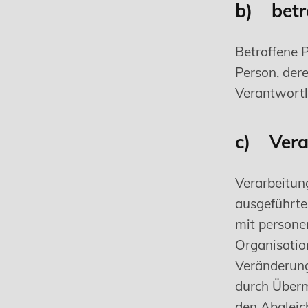
b) betr
Betroffene P
Person, der
Verantwortl
c) Vera
Verarbeitung
ausgeführte
mit persone
Organisatio
Veränderung
durch Überm
den Abgleic