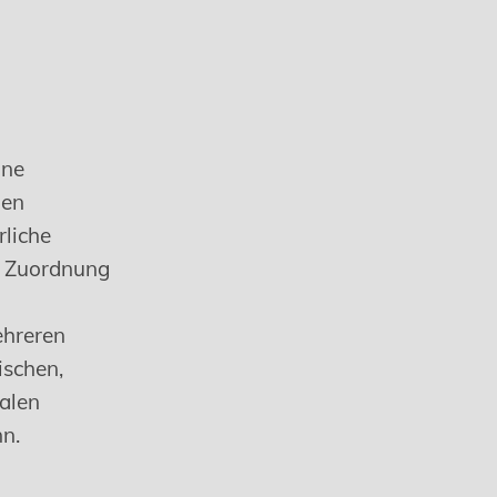
ine
den
rliche
ls Zuordnung
ehreren
ischen,
ialen
nn.