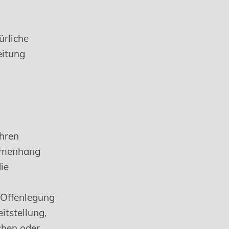
ürliche
eitung
ahren
ammenhang
ie
r
 Offenlegung
itstellung,
chen oder