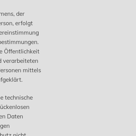
mens, der
rson, erfolgt
bereinstimmung
zbestimmungen.
 Öffentlichkeit
 verarbeiteten
ersonen mittels
fgeklärt.
he technische
lückenlosen
nen Daten
ngen
hutz nicht