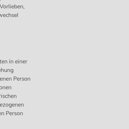
 Vorlieben,
swechsel
en in einer
ehung
ffenen Person
ionen
rischen
bezogenen
hen Person