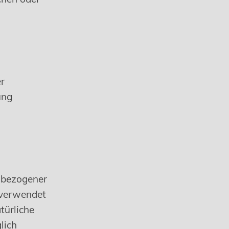
er
ung
enbezogener
 verwendet
türliche
lich