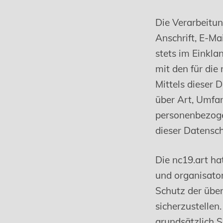
Die Verarbeitu
Anschrift, E-Ma
stets im Einkl
mit den für di
Mittels dieser 
über Art, Umfa
personenbezoge
dieser Datensch
Die nc19.art ha
und organisato
Schutz der über
sicherzustelle
grundsätzlich S