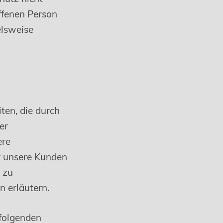
ffenen Person
elsweise
ten, die durch
er
ere
ür unsere Kunden
 zu
n erläutern.
folgenden