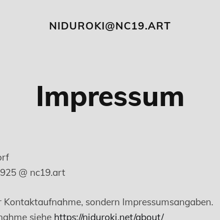
NIDUROKI@NC19.ART
Impressum
rf
-925 @ nc19.art
r Kontaktaufnahme, sondern Impressumsangaben.
fnahme siehe
https://niduroki.net/about/